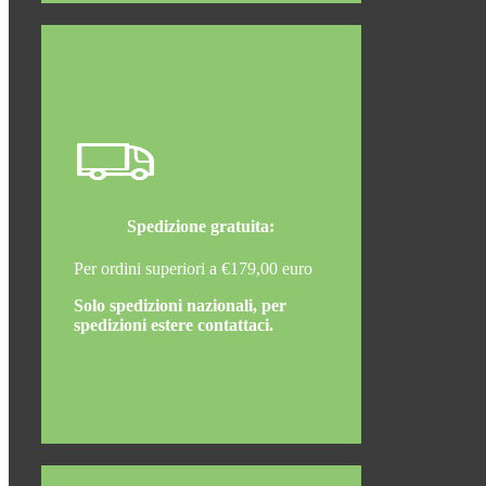
Spedizione gratuita:
Per ordini superiori a €179,00 euro
Solo spedizioni nazionali, per
spedizioni estere contattaci.