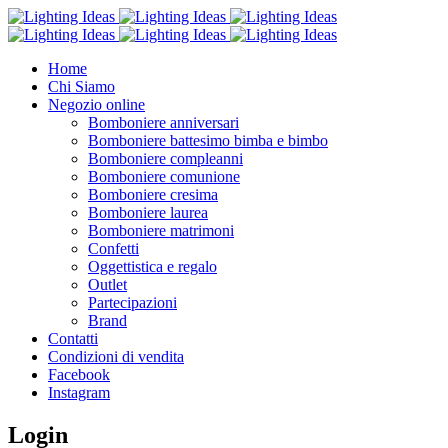
Home
Chi Siamo
Negozio online
Bomboniere anniversari
Bomboniere battesimo bimba e bimbo
Bomboniere compleanni
Bomboniere comunione
Bomboniere cresima
Bomboniere laurea
Bomboniere matrimoni
Confetti
Oggettistica e regalo
Outlet
Partecipazioni
Brand
Contatti
Condizioni di vendita
Facebook
Instagram
Login