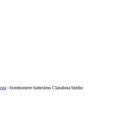
tora
›
bomboniere battesimo Claraluna bimbo