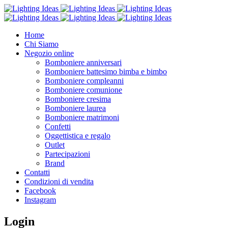
Home
Chi Siamo
Negozio online
Bomboniere anniversari
Bomboniere battesimo bimba e bimbo
Bomboniere compleanni
Bomboniere comunione
Bomboniere cresima
Bomboniere laurea
Bomboniere matrimoni
Confetti
Oggettistica e regalo
Outlet
Partecipazioni
Brand
Contatti
Condizioni di vendita
Facebook
Instagram
Login