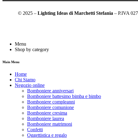
© 2025 –
Lighting Ideas di Marchetti Stefania
– P.IVA 0272
Menu
Shop by category
Main Menu
Home
Chi Siamo
Negozio online
Bomboniere anniversari
Bomboniere battesimo bimba e bimbo
Bomboniere compleanni
Bomboniere comunione
Bomboniere cresima
Bomboniere laurea
Bomboniere matrimoni
Confetti
Oggettistica e regalo