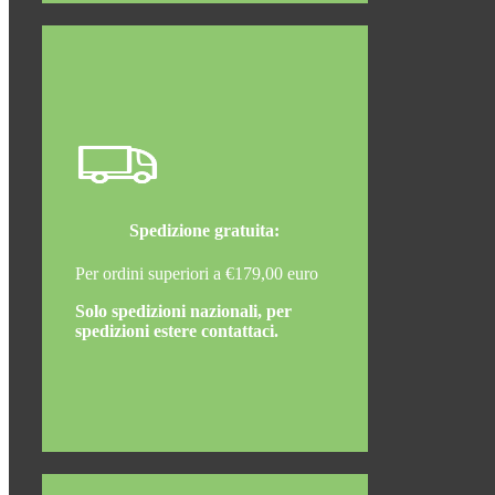
Spedizione gratuita:
Per ordini superiori a €179,00 euro
Solo spedizioni nazionali, per
spedizioni estere contattaci.