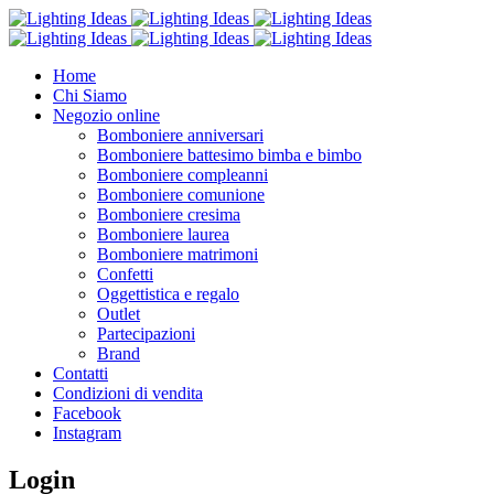
Home
Chi Siamo
Negozio online
Bomboniere anniversari
Bomboniere battesimo bimba e bimbo
Bomboniere compleanni
Bomboniere comunione
Bomboniere cresima
Bomboniere laurea
Bomboniere matrimoni
Confetti
Oggettistica e regalo
Outlet
Partecipazioni
Brand
Contatti
Condizioni di vendita
Facebook
Instagram
Login