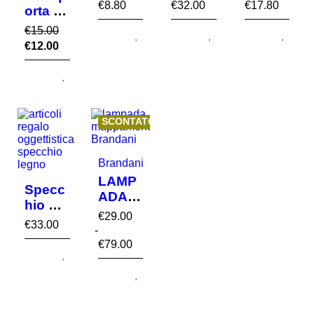
in
legno
legno
€
8.80
€
32.00
€
17.80
orta di
aereo
di
con
Natale
€
15.00
con
mare
balleri
in
€
12.00
luce
ne
legno
led
SCONTATO
Brandani
LAMP
Specc
ADA
hio da
MAPP
€
29.00
parete
€
33.00
AMON
-
legno
DO
€
79.00
GEOG
RAFIC
O PVC
E