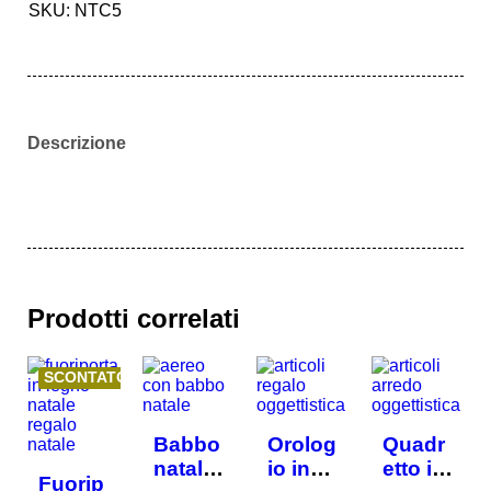
SKU:
NTC5
Descrizione
Prodotti correlati
SCONTATO
Babbo
Orolog
Quadr
natale
io in
etto in
Fuorip