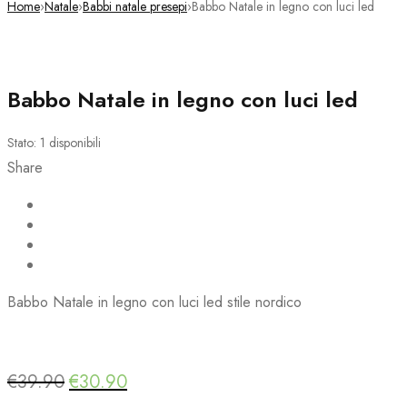
Home
›
Natale
›
Babbi natale presepi
›
Babbo Natale in legno con luci led
Scontato
Babbo Natale in legno con luci led
Stato:
1 disponibili
Share
Babbo Natale in legno con luci led stile nordico
Deals ends in:
€
39.90
€
30.90
Il
Il
prezzo
prezzo