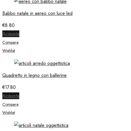
€79.00
Babbo natale in aereo con luce led
€
8.80
Acquista
Compare
Wishlist
Quadretto in legno con ballerine
€
17.80
Acquista
Compare
Wishlist