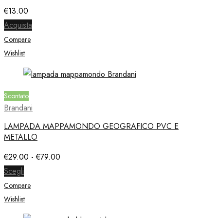
€
13.00
Acquista
Compare
Wishlist
Scontato
Brandani
LAMPADA MAPPAMONDO GEOGRAFICO PVC E
METALLO
Fascia
€
29.00
-
€
79.00
di
Scegli
prezzo:
Compare
da
€29.00
Wishlist
a