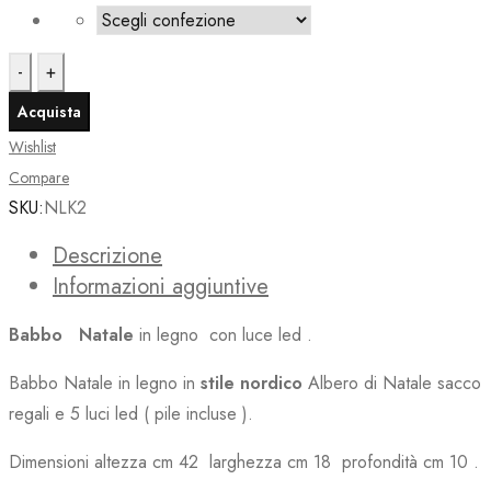
originale
attuale
era:
è:
Babbo
€39.90.
€30.90.
Natale
Acquista
in
Wishlist
legno
Compare
con
SKU:
NLK2
luci
led
Descrizione
quantità
Informazioni aggiuntive
Babbo Natale
in legno con luce led .
Babbo Natale in legno in
stile nordico
Albero di Natale sacco
regali e 5 luci led ( pile incluse ).
Dimensioni altezza cm 42 larghezza cm 18 profondità cm 10 .