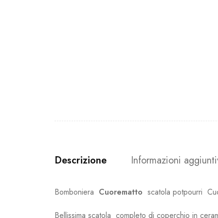
Descrizione
Informazioni aggiunt
Bomboniera
Cuorematto
scatola potpourri Cuor
Bellissima scatola completo di coperchio in ceram