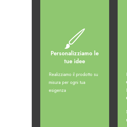
Personalizziamo le
tue idee
Realizziamo il prodotto su
misura per ogni tua
esigenza