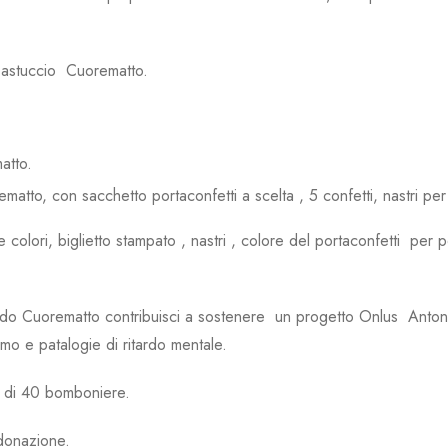
 astuccio Cuorematto.
atto.
atto, con sacchetto portaconfetti a scelta , 5 confetti, nastri per
 e colori, biglietto stampato , nastri , colore del portaconfetti pe
 Cuorematto contribuisci a sostenere un progetto Onlus Antoniano c
smo e patalogie di ritardo mentale.
o di 40 bomboniere.
 donazione.