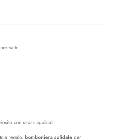
orematto
sito con strass applicati.
tola regalo,
bomboniera solidale
per