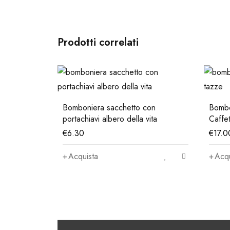
Prodotti correlati
Bombo
con
Bomboniera matrimonio moka "
Bombo
vita
Caffettino "
legno 
€
17.00
€
13.8
Acquista
Acqu