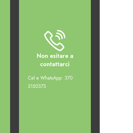
Non esitare a
contattarci
Cel e WhatsApp: 370
3150373