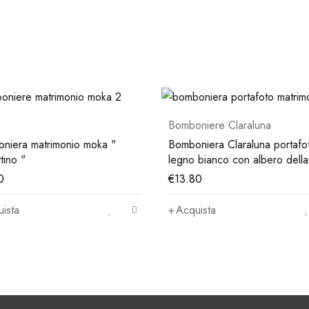
SCONTATO
niere Claraluna
niera Claraluna portafoto in
Bomboniere Claraluna
bianco con albero della vita
Bomboniera albero della vita 
0
rosa tortora Claraluna
€
14.50
€
10.00
ista
Acquista