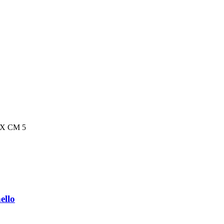
 X CM 5
ello