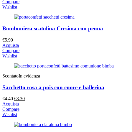
Compare
Wishlist
Bomboniera scatolina Cresima con penna
€
5.90
Acquista
Compare
Wishlist
Scontato
In evidenza
Sacchetto rosa a pois con cuore e ballerina
Il
Il
€
4.40
€
3.30
prezzo
prezzo
Acquista
originale
attuale
Compare
era:
è:
Wishlist
€4.40.
€3.30.