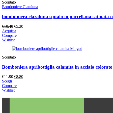
Scontato
Bomboniere Claraluna
bomboniera claraluna squalo in porcellana satinata c
Il
Il
€
10.40
€
5.20
prezzo
prezzo
Acquista
originale
attuale
Compare
era:
è:
Wishlist
€10.40.
€5.20.
Scontato
Bomboniera apribottiglia calamita in acciaio colorato
Il
Il
€
11.90
€
8.80
prezzo
prezzo
Scegli
originale
attuale
Compare
era:
è:
Wishlist
€11.90.
€8.80.