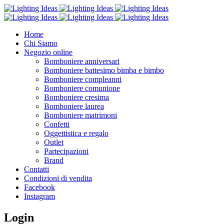
Home
Chi Siamo
Negozio online
Bomboniere anniversari
Bomboniere battesimo bimba e bimbo
Bomboniere compleanni
Bomboniere comunione
Bomboniere cresima
Bomboniere laurea
Bomboniere matrimoni
Confetti
Oggettistica e regalo
Outlet
Partecipazioni
Brand
Contatti
Condizioni di vendita
Facebook
Instagram
Login