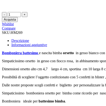
Bomboniera
orsetto
Acquista
con
Wishlist
fiocco
Compare
rosa
SKU:
HM269
quantità
Descrizione
Informazioni aggiuntive
Bomboniera battesimo
e nascita bimba
orsetto
in gesso bianco con 
Simpaticissimo orsetto in gesso con fiocco rosa, in abbinamento sporti
Dimensioni orsetto alto cm 4,7 largo 4 cm, sportina cm 10 larga 8 
Possibilità di scegliere l’oggetto confezionato con 5 confetti in blister
Dalle nostre proposte scegli confetti e biglietto per personalizzare la
Simpaticissimo bomboniera orsetto per bimba come ricordo per nasc
Bomboniera ideale per
battesimo bimba
.