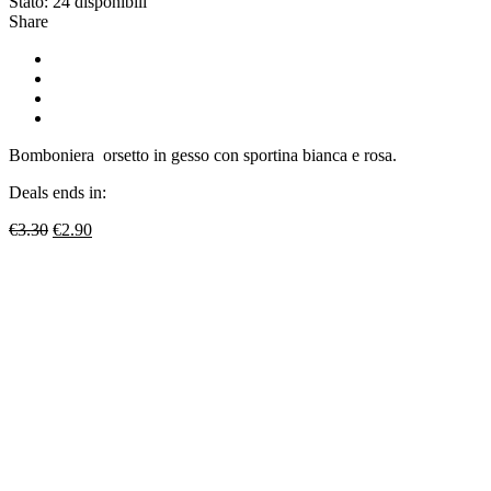
Stato:
24 disponibili
Share
Bomboniera orsetto in gesso con sportina bianca e rosa.
Deals ends in:
Il
Il
€
3.30
€
2.90
prezzo
prezzo
originale
attuale
era:
è:
€3.30.
€2.90.