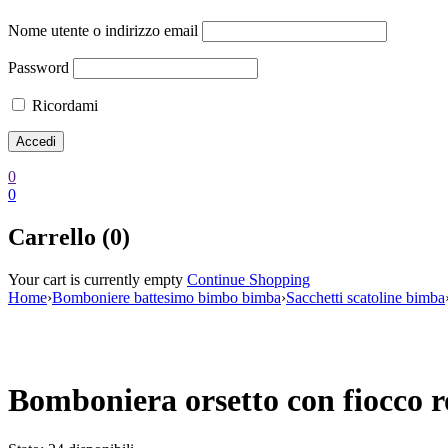
Nome utente o indirizzo email
Password
Ricordami
0
0
Carrello (0)
Your cart is currently empty
Continue Shopping
Home
›
Bomboniere battesimo bimbo bimba
›
Sacchetti scatoline bimba
Scontato
Bomboniera orsetto con fiocco r