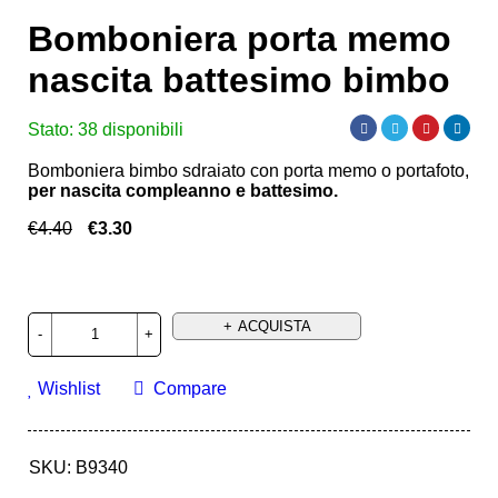
Bomboniera porta memo
nascita battesimo bimbo
Stato:
38 disponibili
Bomboniera bimbo sdraiato con porta memo o portafoto,
per nascita compleanno e battesimo.
€
4.40
€
3.30
Deals ends in:
ACQUISTA
Wishlist
Compare
SKU:
B9340