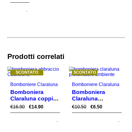
i ecru'
con
fiore
Prodotti correlati
O
SCONTATO
SCONTATO
NZA
 Claraluna
Bomboniere Claraluna
Bomboniera
comunione
era
Bomboniera
ballerina gr
ia
Claraluna
€
10.00
€
9.00
o
profumatore sfera
4.90
€
10.50
€
6.50
mondo piccola