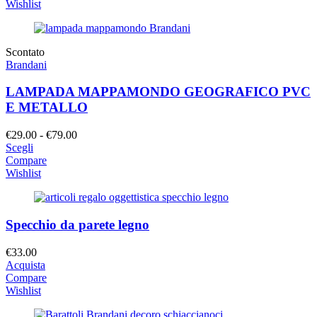
Wishlist
Scontato
Brandani
LAMPADA MAPPAMONDO GEOGRAFICO PVC
E METALLO
Fascia
€
29.00
-
€
79.00
di
Scegli
prezzo:
Compare
da
Wishlist
€29.00
a
€79.00
Specchio da parete legno
€
33.00
Acquista
Compare
Wishlist