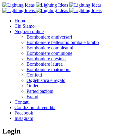
Home
Chi Siamo
Negozio online
Bomboniere anniversari
Bomboniere battesimo bimba e bimbo
Bomboniere compleanni
Bomboniere comunione
Bomboniere cresima
Bomboniere laurea
Bomboniere matrimoni
Confetti
Oggettistica e regalo
Outlet
Partecipazioni
Brand
Contatti
Condizioni di vendita
Facebook
Instagram
Login