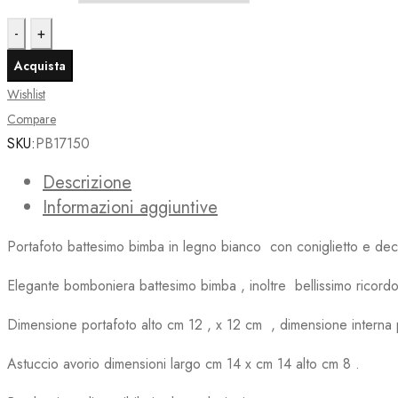
Portafoto
battesimo
Acquista
bimba
Wishlist
in
Compare
legno
SKU:
PB17150
bianco
con
Descrizione
coniglietto
Informazioni aggiuntive
quantità
Portafoto battesimo bimba in legno bianco con coniglietto e dec
Elegante bomboniera battesimo bimba , inoltre bellissimo ricordo 
Dimensione portafoto alto cm 12 , x 12 cm , dimensione interna 
Astuccio avorio dimensioni largo cm 14 x cm 14 alto cm 8 .