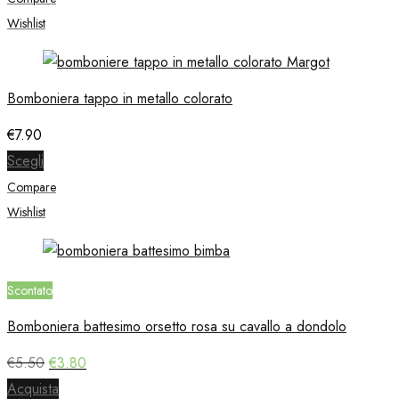
era:
è:
€4.50.
€3.30.
Wishlist
Bomboniera tappo in metallo colorato
€
7.90
Scegli
Compare
Wishlist
Scontato
Bomboniera battesimo orsetto rosa su cavallo a dondolo
Il
Il
€
5.50
€
3.80
prezzo
prezzo
Acquista
originale
attuale