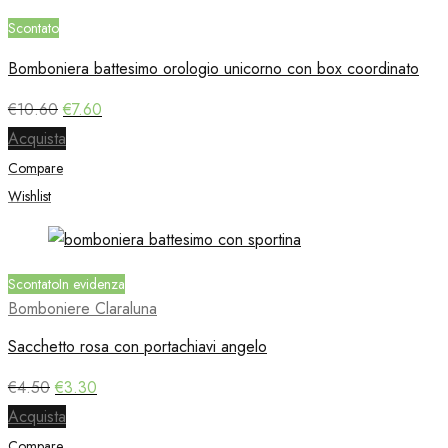
Scontato
Bomboniera battesimo orologio unicorno con box coordinato
Il
Il
€
10.60
€
7.60
prezzo
prezzo
Acquista
originale
attuale
Compare
era:
è:
€10.60.
€7.60.
Wishlist
Scontato
In evidenza
Bomboniere Claraluna
Sacchetto rosa con portachiavi angelo
Il
Il
€
4.50
€
3.30
prezzo
prezzo
Acquista
originale
attuale
Compare