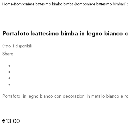
Home
›
Bomboniere battesimo bimbo bimba
›
Bomboniere battesimo bimba
›
Po
Portafoto battesimo bimba in legno bianco c
Stato:
1 disponibili
Share
Portafoto in legno bianco con decorazioni in metallo bianco e
Deals ends in:
€
13.00