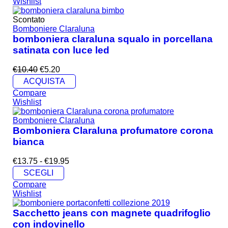
Wishlist
Scontato
Bomboniere Claraluna
bomboniera claraluna squalo in porcellana
satinata con luce led
€
10.40
€
5.20
ACQUISTA
Compare
Wishlist
Bomboniere Claraluna
Bomboniera Claraluna profumatore corona
bianca
€
13.75
-
€
19.95
SCEGLI
Compare
Wishlist
Sacchetto jeans con magnete quadrifoglio
con indovinello