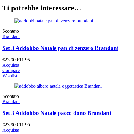
Ti potrebbe interessare…
Scontato
Brandani
Set 3 Addobbo Natale pan di zenzero Brandani
Il
Il
€
23.90
€
11.95
prezzo
prezzo
Acquista
originale
attuale
Compare
era:
è:
Wishlist
€23.90.
€11.95.
Scontato
Brandani
Set 3 Addobbo Natale pacco dono Brandani
Il
Il
€
23.90
€
11.95
prezzo
prezzo
Acquista