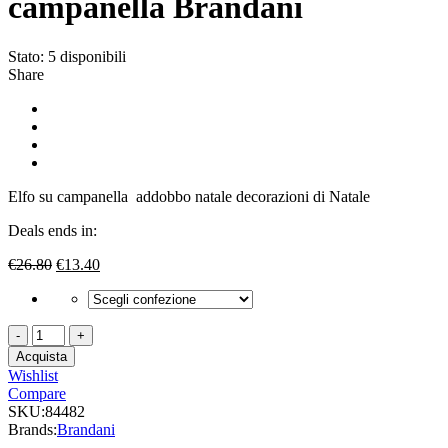
campanella Brandani
Stato:
5 disponibili
Share
Elfo su campanella addobbo natale decorazioni di Natale
Deals ends in:
Il
Il
€
26.80
€
13.40
prezzo
prezzo
originale
attuale
era:
è:
Set
€26.80.
€13.40.
2
Acquista
Addobbo
Wishlist
Natale
Compare
elfo
SKU:
84482
su
Brands:
Brandani
campanella