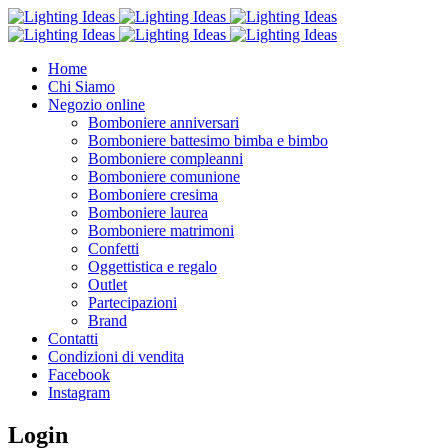
Home
Chi Siamo
Negozio online
Bomboniere anniversari
Bomboniere battesimo bimba e bimbo
Bomboniere compleanni
Bomboniere comunione
Bomboniere cresima
Bomboniere laurea
Bomboniere matrimoni
Confetti
Oggettistica e regalo
Outlet
Partecipazioni
Brand
Contatti
Condizioni di vendita
Facebook
Instagram
Login