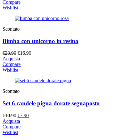
originale
attuale
Compare
era:
è:
Wishlist
€35.00.
€29.00.
Scontato
Bimba con unicorno in resina
Il
Il
€
23.90
€
16.90
prezzo
prezzo
Acquista
originale
attuale
Compare
era:
è:
Wishlist
€23.90.
€16.90.
Scontato
Set 6 candele pigna dorate segnaposto
Il
Il
€
10.90
€
7.90
prezzo
prezzo
Acquista
originale
attuale
Compare
era:
è:
Wishlist
€10.90.
€7.90.