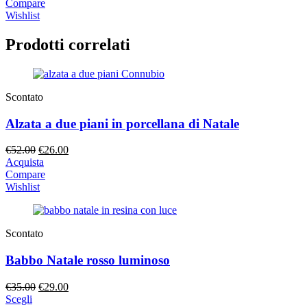
originale
attuale
Compare
era:
è:
Wishlist
€23.90.
€11.95.
Prodotti correlati
Scontato
Alzata a due piani in porcellana di Natale
Il
Il
€
52.00
€
26.00
prezzo
prezzo
Acquista
originale
attuale
Compare
era:
è:
Wishlist
€52.00.
€26.00.
Scontato
Babbo Natale rosso luminoso
Il
Il
€
35.00
€
29.00
prezzo
prezzo
Scegli