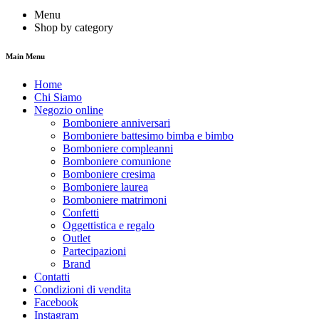
Menu
Shop by category
Main Menu
Home
Chi Siamo
Negozio online
Bomboniere anniversari
Bomboniere battesimo bimba e bimbo
Bomboniere compleanni
Bomboniere comunione
Bomboniere cresima
Bomboniere laurea
Bomboniere matrimoni
Confetti
Oggettistica e regalo
Outlet
Partecipazioni
Brand
Contatti
Condizioni di vendita
Facebook
Instagram