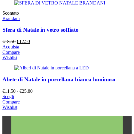
Scontato
Brandani
Sfera di Natale in vetro soffiato
Il
Il
€
18.50
€
12.50
prezzo
prezzo
Acquista
originale
attuale
Compare
era:
è:
Wishlist
€18.50.
€12.50.
Abete di Natale in porcellana bianca luminoso
Fascia
€
11.50
-
€
25.80
di
Scegli
prezzo:
Compare
da
Wishlist
€11.50
a
€25.80