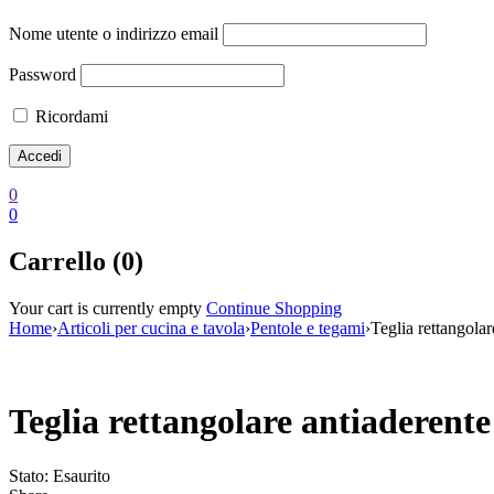
Nome utente o indirizzo email
Password
Ricordami
0
0
Carrello (0)
Your cart is currently empty
Continue Shopping
Home
›
Articoli per cucina e tavola
›
Pentole e tegami
›
Teglia rettangola
Esaurito
Teglia rettangolare antiaderent
Stato:
Esaurito