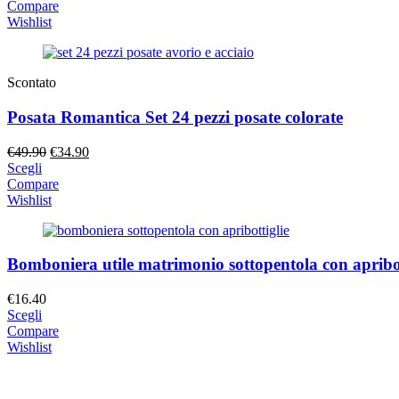
Compare
Wishlist
Scontato
Posata Romantica Set 24 pezzi posate colorate
Il
Il
€
49.90
€
34.90
prezzo
prezzo
Scegli
originale
attuale
Compare
era:
è:
Wishlist
€49.90.
€34.90.
Bomboniera utile matrimonio sottopentola con apribot
€
16.40
Scegli
Compare
Wishlist