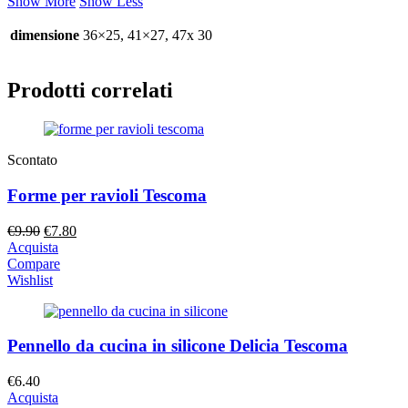
Show More
Show Less
dimensione
36×25, 41×27, 47x 30
Prodotti correlati
Scontato
Forme per ravioli Tescoma
Il
Il
€
9.90
€
7.80
prezzo
prezzo
Acquista
originale
attuale
Compare
era:
è:
Wishlist
€9.90.
€7.80.
Pennello da cucina in silicone Delicia Tescoma
€
6.40
Acquista