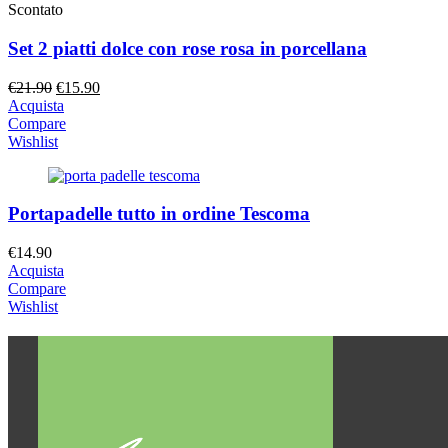
Scontato
Set 2 piatti dolce con rose rosa in porcellana
Il
Il
€
21.90
€
15.90
prezzo
prezzo
Acquista
originale
attuale
Compare
era:
è:
Wishlist
€21.90.
€15.90.
Portapadelle tutto in ordine Tescoma
€
14.90
Acquista
Compare
Wishlist