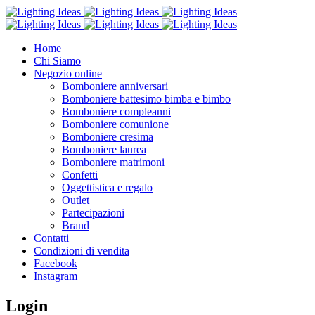
Home
Chi Siamo
Negozio online
Bomboniere anniversari
Bomboniere battesimo bimba e bimbo
Bomboniere compleanni
Bomboniere comunione
Bomboniere cresima
Bomboniere laurea
Bomboniere matrimoni
Confetti
Oggettistica e regalo
Outlet
Partecipazioni
Brand
Contatti
Condizioni di vendita
Facebook
Instagram
Login