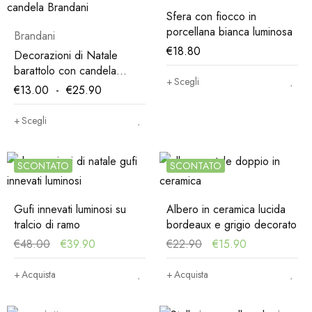
Sfera con fiocco in
porcellana bianca luminosa
Brandani
€
18.80
Decorazioni di Natale
barattolo con candela
Scegli
profumazione lavanda
€
13.00
-
€
25.90
Scegli
SCONTATO
SCONTATO
Gufi innevati luminosi su
Albero in ceramica lucida
tralcio di ramo
bordeaux e grigio decorato
€
48.00
€
39.90
€
22.90
€
15.90
Acquista
Acquista