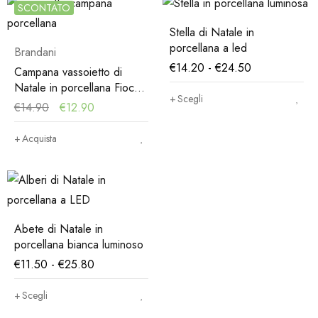
SCONTATO
Stella di Natale in
porcellana a led
Brandani
€
14.20
-
€
24.50
Campana vassoietto di
Natale in porcellana Fiocco
Scegli
di Neve
€
14.90
€
12.90
Acquista
Abete di Natale in
porcellana bianca luminoso
€
11.50
-
€
25.80
Scegli