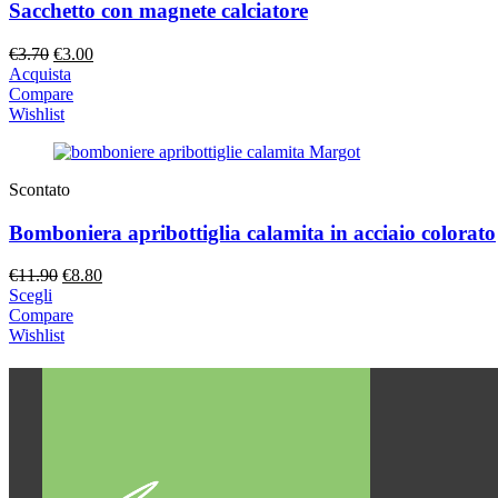
Sacchetto con magnete calciatore
Il
Il
€
3.70
€
3.00
prezzo
prezzo
Acquista
originale
attuale
Compare
era:
è:
Wishlist
€3.70.
€3.00.
Scontato
Bomboniera apribottiglia calamita in acciaio colorato
Il
Il
€
11.90
€
8.80
prezzo
prezzo
Scegli
originale
attuale
Compare
era:
è:
Wishlist
€11.90.
€8.80.