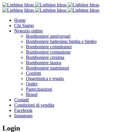
Home
Chi Siamo
Negozio online
Bomboniere anniversari
Bomboniere battesimo bimba e bimbo
Bomboniere compleanni
Bomboniere comunione
Bomboniere cresima
Bomboniere laurea
Bomboniere matrimoni
Confetti
Oggettistica e regalo
Outlet
Partecipazioni
Brand
Contatti
Condizioni di vendita
Facebook
Instagram
Login