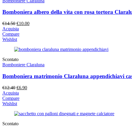
Bomboniere Claraluna
Bomboniera albero della vita con rosa tortora Claral
Il
Il
€
14.50
€
10.00
prezzo
prezzo
Acquista
originale
attuale
Compare
era:
è:
Wishlist
€14.50.
€10.00.
Scontato
Bomboniere Claraluna
Bomboniera matrimonio Claraluna appendichiavi cas
Il
Il
€
12.40
€
6.90
prezzo
prezzo
Acquista
originale
attuale
Compare
era:
è:
Wishlist
€12.40.
€6.90.
Scontato