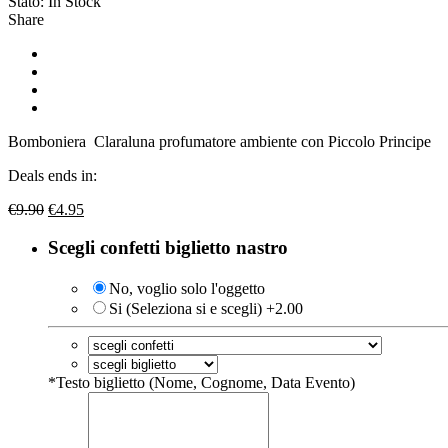
Stato:
In Stock
Share
Bomboniera Claraluna profumatore ambiente con Piccolo Principe
Deals ends in:
Il
Il
€
9.90
€
4.95
prezzo
prezzo
originale
attuale
Scegli confetti biglietto nastro
era:
è:
€9.90.
€4.95.
No, voglio solo l'oggetto
Si (Seleziona si e scegli) +2.00
*
Testo biglietto (Nome, Cognome, Data Evento)