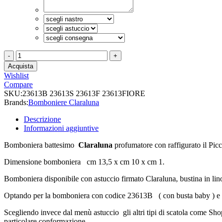
Bomboniera
battesimo
Acquista
Claraluna
Wishlist
profumatore
Compare
Piccolo
SKU:
23613B 23613S 23613F 23613FIORE
Principe
Brands:
Bomboniere Claraluna
quantità
Descrizione
Informazioni aggiuntive
Bomboniera battesimo
Claraluna
profumatore con raffigurato il Picco
Dimensione bomboniera cm 13,5 x cm 10 x cm 1.
Bomboniera disponibile con astuccio firmato Claraluna, bustina in lino
Optando per la bomboniera con codice 23613B ( con busta baby ) e
Scegliendo invece dal menù astuccio gli altri tipi di scatola come Sho
particolare conformazione.