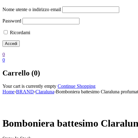
Nome utente o indirizzo email
Password
Ricordami
0
0
Carrello (0)
Your cart is currently empty
Continue Shopping
Home
›
BRAND
›
Claraluna
›
Bomboniera battesimo Claraluna profumat
Scontato
Bomboniera battesimo Claralun