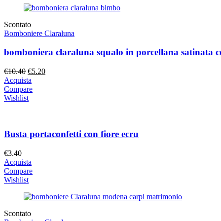
Scontato
Bomboniere Claraluna
bomboniera claraluna squalo in porcellana satinata c
Il
Il
€
10.40
€
5.20
prezzo
prezzo
Acquista
originale
attuale
Compare
era:
è:
Wishlist
€10.40.
€5.20.
Busta portaconfetti con fiore ecru
€
3.40
Acquista
Compare
Wishlist
Scontato