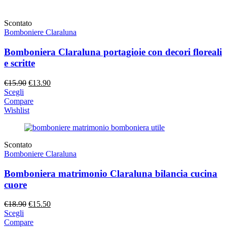
Scontato
Bomboniere Claraluna
Bomboniera Claraluna portagioie con decori floreali
e scritte
Il
Il
€
15.90
€
13.90
prezzo
prezzo
Scegli
originale
attuale
Compare
era:
è:
Wishlist
€15.90.
€13.90.
Scontato
Bomboniere Claraluna
Bomboniera matrimonio Claraluna bilancia cucina
cuore
Il
Il
€
18.90
€
15.50
prezzo
prezzo
Scegli
originale
attuale
Compare