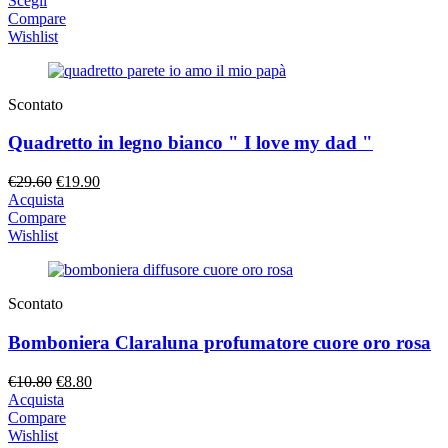
Scegli
originale
attuale
Compare
era:
è:
Wishlist
€15.90.
€13.90.
Scontato
Quadretto in legno bianco " I love my dad "
Il
Il
€
29.60
€
19.90
prezzo
prezzo
Acquista
originale
attuale
Compare
era:
è:
Wishlist
€29.60.
€19.90.
Scontato
Bomboniera Claraluna profumatore cuore oro rosa
Il
Il
€
10.80
€
8.80
prezzo
prezzo
Acquista
originale
attuale
Compare
era:
è:
Wishlist