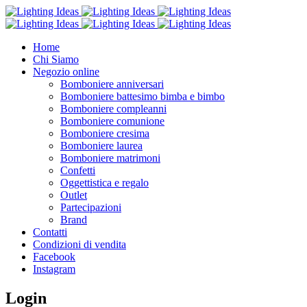
Home
Chi Siamo
Negozio online
Bomboniere anniversari
Bomboniere battesimo bimba e bimbo
Bomboniere compleanni
Bomboniere comunione
Bomboniere cresima
Bomboniere laurea
Bomboniere matrimoni
Confetti
Oggettistica e regalo
Outlet
Partecipazioni
Brand
Contatti
Condizioni di vendita
Facebook
Instagram
Login