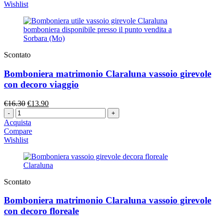
era:
è:
Wishlist
€18.90.
€15.50.
Scontato
Bomboniera matrimonio Claraluna vassoio girevole
con decoro viaggio
Il
Il
€
16.30
€
13.90
Quantità
prezzo
prezzo
originale
attuale
Acquista
era:
è:
Compare
€16.30.
€13.90.
Wishlist
Scontato
Bomboniera matrimonio Claraluna vassoio girevole
con decoro floreale