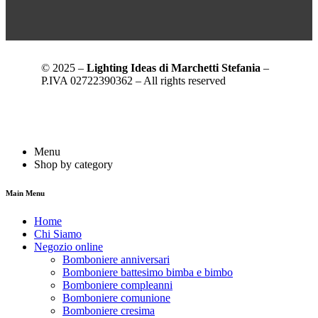
© 2025 –
Lighting Ideas di Marchetti Stefania
–
P.IVA 02722390362 – All rights reserved
Menu
Shop by category
Main Menu
Home
Chi Siamo
Negozio online
Bomboniere anniversari
Bomboniere battesimo bimba e bimbo
Bomboniere compleanni
Bomboniere comunione
Bomboniere cresima