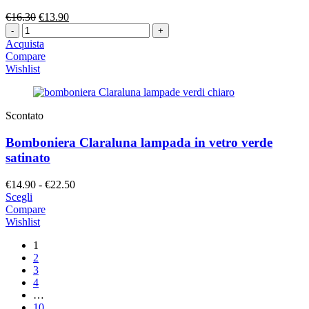
Il
Il
€
16.30
€
13.90
Quantità
prezzo
prezzo
originale
attuale
Acquista
era:
è:
Compare
€16.30.
€13.90.
Wishlist
Scontato
Bomboniera Claraluna lampada in vetro verde
satinato
Fascia
€
14.90
-
€
22.50
di
Scegli
prezzo:
Compare
da
Wishlist
€14.90
1
a
2
€22.50
3
4
…
10