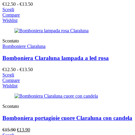
Fascia
€
12.50
-
€
13.50
di
Scegli
prezzo:
Compare
da
Wishlist
€12.50
a
€13.50
Scontato
Bomboniere Claraluna
Bomboniera Claraluna lampada a led rosa
Fascia
€
12.50
-
€
13.50
di
Scegli
prezzo:
Compare
da
Wishlist
€12.50
a
€13.50
Scontato
Bomboniera portagioie cuore Claraluna con candela
Il
Il
€
15.90
€
13.90
prezzo
prezzo