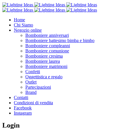
Home
Chi Siamo
Negozio online
Bomboniere anniversari
Bomboniere battesimo bimba e bimbo
Bomboniere compleanni
Bomboniere comunione
Bomboniere cresima
Bomboniere laurea
Bomboniere matrimoni
Confetti
Oggettistica e regalo
Outlet
Partecipazioni
Brand
Contatti
Condizioni di vendita
Facebook
Instagram
Login