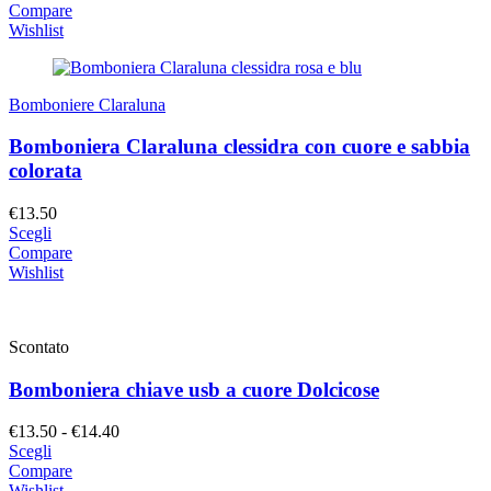
originale
attuale
Compare
era:
è:
Wishlist
€15.90.
€13.50.
Bomboniere Claraluna
Bomboniera Claraluna clessidra con cuore e sabbia
colorata
€
13.50
Scegli
Compare
Wishlist
Scontato
Bomboniera chiave usb a cuore Dolcicose
Fascia
€
13.50
-
€
14.40
di
Scegli
prezzo:
Compare
da
Wishlist