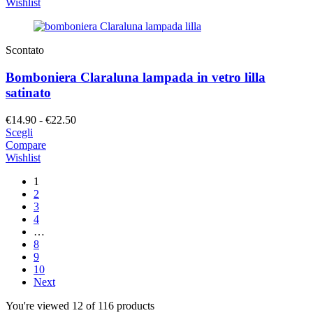
da
Wishlist
€14.90
a
€22.50
Scontato
Bomboniera Claraluna lampada in vetro lilla
satinato
Fascia
€
14.90
-
€
22.50
di
Scegli
prezzo:
Compare
da
Wishlist
€14.90
1
a
2
€22.50
3
4
…
8
9
10
Next
You're viewed 12 of 116 products