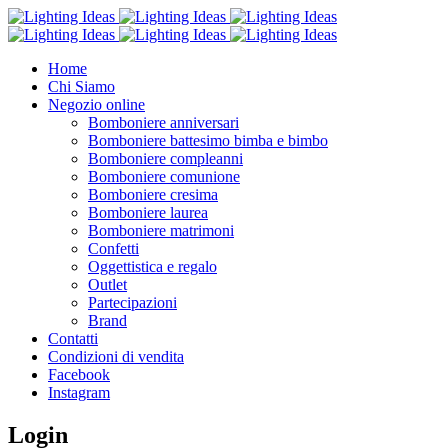
Home
Chi Siamo
Negozio online
Bomboniere anniversari
Bomboniere battesimo bimba e bimbo
Bomboniere compleanni
Bomboniere comunione
Bomboniere cresima
Bomboniere laurea
Bomboniere matrimoni
Confetti
Oggettistica e regalo
Outlet
Partecipazioni
Brand
Contatti
Condizioni di vendita
Facebook
Instagram
Login