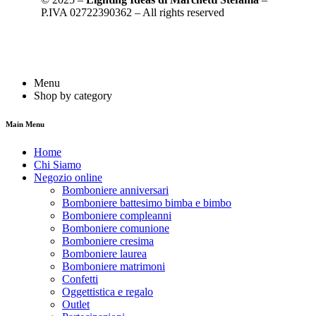
P.IVA 02722390362 – All rights reserved
Menu
Shop by category
Main Menu
Home
Chi Siamo
Negozio online
Bomboniere anniversari
Bomboniere battesimo bimba e bimbo
Bomboniere compleanni
Bomboniere comunione
Bomboniere cresima
Bomboniere laurea
Bomboniere matrimoni
Confetti
Oggettistica e regalo
Outlet