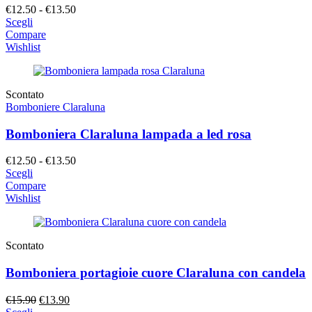
Fascia
€
12.50
-
€
13.50
di
Scegli
prezzo:
Compare
da
Wishlist
€12.50
a
€13.50
Scontato
Bomboniere Claraluna
Bomboniera Claraluna lampada a led rosa
Fascia
€
12.50
-
€
13.50
di
Scegli
prezzo:
Compare
da
Wishlist
€12.50
a
€13.50
Scontato
Bomboniera portagioie cuore Claraluna con candela
Il
Il
€
15.90
€
13.90
prezzo
prezzo