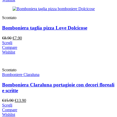
€13.50
a
€14.40
Scontato
Bomboniera taglia pizza Love Dolcicose
Il
Il
€
8.90
€
7.90
prezzo
prezzo
Scegli
originale
attuale
Compare
era:
è:
Wishlist
€8.90.
€7.90.
Scontato
Bomboniere Claraluna
Bomboniera Claraluna portagioie con decori floreali
e scritte
Il
Il
€
15.90
€
13.90
prezzo
prezzo
Scegli
originale
attuale
Compare
era:
è:
Wishlist