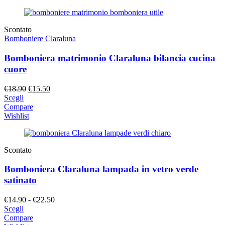
€15.90.
€13.90.
Scontato
Bomboniere Claraluna
Bomboniera matrimonio Claraluna bilancia cucina
cuore
Il
Il
€
18.90
€
15.50
prezzo
prezzo
Scegli
originale
attuale
Compare
era:
è:
Wishlist
€18.90.
€15.50.
Scontato
Bomboniera Claraluna lampada in vetro verde
satinato
Fascia
€
14.90
-
€
22.50
di
Scegli
prezzo:
Compare