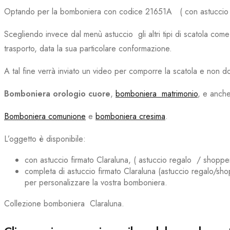
Optando per la bomboniera con codice 21651A ( con astuccio 
Scegliendo invece dal menù astuccio gli altri tipi di scatola co
trasporto, data la sua particolare conformazione.
A tal fine verrà inviato un video per comporre la scatola e non do
Bomboniera orologio cuore
,
bomboniera matrimonio
, e anch
Bomboniera comunione
e
bomboniera cresima
.
L’oggetto è disponibile:
con astuccio firmato Claraluna, ( astuccio regalo / shopper
completa di astuccio firmato Claraluna (astuccio regalo/shop
per personalizzare la vostra bomboniera.
Collezione bomboniera Claraluna.