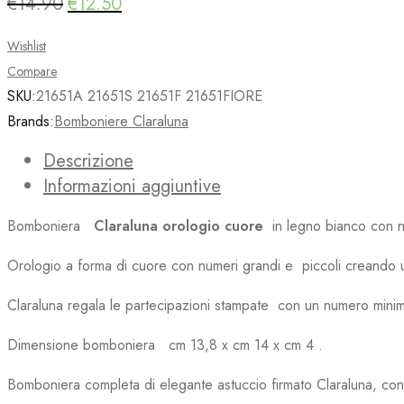
€
14.90
€
12.50
Il
Il
prezzo
prezzo
Wishlist
originale
attuale
Compare
era:
è:
SKU:
21651A 21651S 21651F 21651FIORE
€14.90.
€12.50.
Brands:
Bomboniere Claraluna
Descrizione
Informazioni aggiuntive
Bomboniera
Claraluna
orologio cuore
in legno bianco con n
Orologio a forma di cuore con numeri grandi e piccoli creando un
Claraluna regala le partecipazioni stampate con un numero min
Dimensione bomboniera cm 13,8 x cm 14 x cm 4 .
Bomboniera completa di elegante astuccio firmato Claraluna, con b