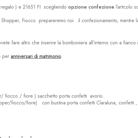
regalo ) e 21651 FI scegliendo
opzione confezione
l’articolo 
me Shopper, Fiocco prepareremo noi il confezionamento, mentre la 
vete fare altro che inserire la bomboniera all’interno con a fianco i
e per
anniversari di matrimonio
.
/ fiocco / fiore ) sacchetto porta confetti avorio.
per/fiocco/fiore) con bustina porta confetti Claraluna, confetti , 