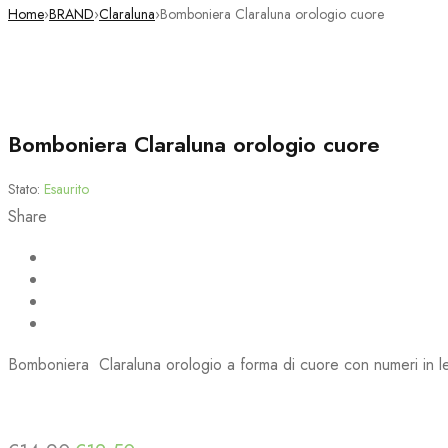
Home
›
BRAND
›
Claraluna
›
Bomboniera Claraluna orologio cuore
Esaurito
Bomboniera Claraluna orologio cuore
Stato:
Esaurito
Share
Bomboniera Claraluna orologio a forma di cuore con numeri in l
Deals ends in: