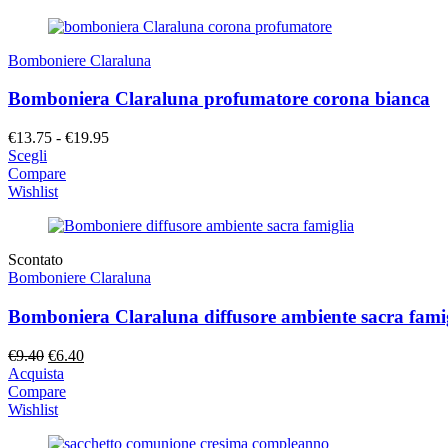
€4.20.
€3.00.
Bomboniere Claraluna
Bomboniera Claraluna profumatore corona bianca
Fascia
€
13.75
-
€
19.95
di
Scegli
prezzo:
Compare
da
Wishlist
€13.75
a
€19.95
Scontato
Bomboniere Claraluna
Bomboniera Claraluna diffusore ambiente sacra fami
Il
Il
€
9.40
€
6.40
prezzo
prezzo
Acquista
originale
attuale
Compare
era:
è:
Wishlist
€9.40.
€6.40.