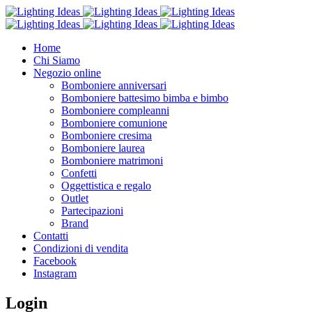
Home
Chi Siamo
Negozio online
Bomboniere anniversari
Bomboniere battesimo bimba e bimbo
Bomboniere compleanni
Bomboniere comunione
Bomboniere cresima
Bomboniere laurea
Bomboniere matrimoni
Confetti
Oggettistica e regalo
Outlet
Partecipazioni
Brand
Contatti
Condizioni di vendita
Facebook
Instagram
Login