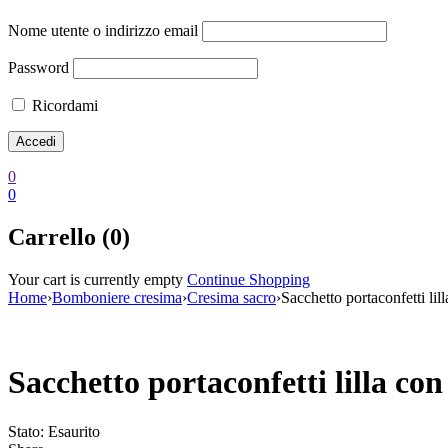
Nome utente o indirizzo email
Password
Ricordami
0
0
Carrello (0)
Your cart is currently empty
Continue Shopping
Home
›
Bomboniere cresima
›
Cresima sacro
›
Sacchetto portaconfetti li
Esaurito
Sacchetto portaconfetti lilla co
Stato:
Esaurito