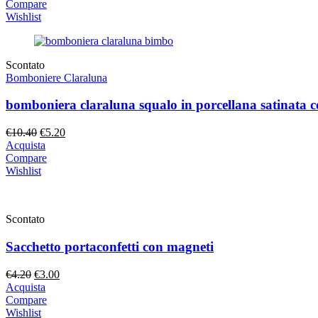
originale
attuale
Compare
era:
è:
Wishlist
€4.90.
€3.90.
Scontato
Bomboniere Claraluna
bomboniera claraluna squalo in porcellana satinata c
Il
Il
€
10.40
€
5.20
prezzo
prezzo
Acquista
originale
attuale
Compare
era:
è:
Wishlist
€10.40.
€5.20.
Scontato
Sacchetto portaconfetti con magneti
Il
Il
€
4.20
€
3.00
prezzo
prezzo
Acquista
originale
attuale
Compare
era:
è:
Wishlist