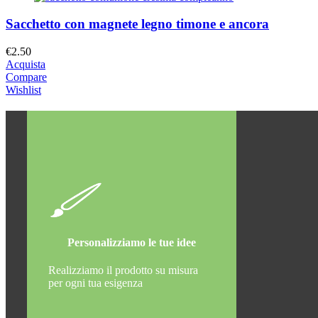
Sacchetto con magnete legno timone e ancora
€
2.50
Acquista
Compare
Wishlist
Personalizziamo le tue idee
Realizziamo il prodotto su misura
per ogni tua esigenza