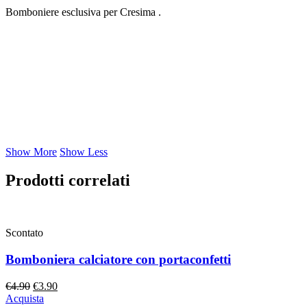
Bomboniere esclusiva per Cresima .
Show More
Show Less
Prodotti correlati
Scontato
Bomboniera calciatore con portaconfetti
Il
Il
€
4.90
€
3.90
prezzo
prezzo
Acquista