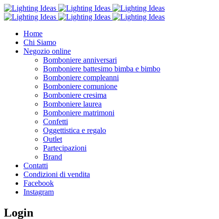
Home
Chi Siamo
Negozio online
Bomboniere anniversari
Bomboniere battesimo bimba e bimbo
Bomboniere compleanni
Bomboniere comunione
Bomboniere cresima
Bomboniere laurea
Bomboniere matrimoni
Confetti
Oggettistica e regalo
Outlet
Partecipazioni
Brand
Contatti
Condizioni di vendita
Facebook
Instagram
Login