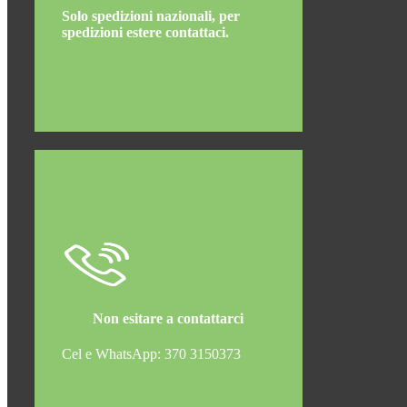
Solo spedizioni nazionali, per
spedizioni estere contattaci.
Non esitare a contattarci
Cel e WhatsApp: 370 3150373