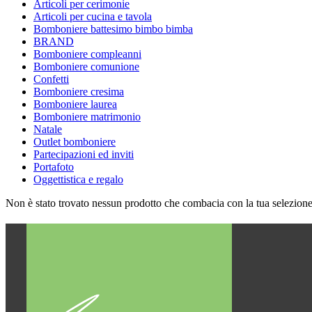
Articoli per cerimonie
Articoli per cucina e tavola
Bomboniere battesimo bimbo bimba
BRAND
Bomboniere compleanni
Bomboniere comunione
Confetti
Bomboniere cresima
Bomboniere laurea
Bomboniere matrimonio
Natale
Outlet bomboniere
Partecipazioni ed inviti
Portafoto
Oggettistica e regalo
Non è stato trovato nessun prodotto che combacia con la tua selezione