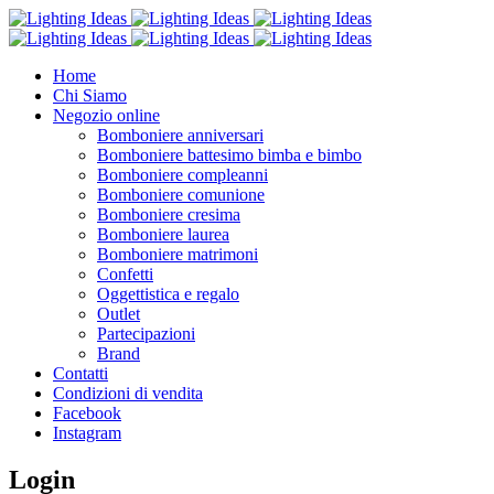
Home
Chi Siamo
Negozio online
Bomboniere anniversari
Bomboniere battesimo bimba e bimbo
Bomboniere compleanni
Bomboniere comunione
Bomboniere cresima
Bomboniere laurea
Bomboniere matrimoni
Confetti
Oggettistica e regalo
Outlet
Partecipazioni
Brand
Contatti
Condizioni di vendita
Facebook
Instagram
Login