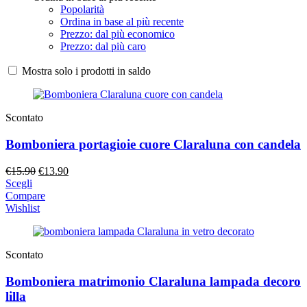
Popolarità
Ordina in base al più recente
Prezzo: dal più economico
Prezzo: dal più caro
Mostra solo i prodotti in saldo
Scontato
Bomboniera portagioie cuore Claraluna con candela
Il
Il
€
15.90
€
13.90
prezzo
prezzo
Scegli
originale
attuale
Compare
era:
è:
Wishlist
€15.90.
€13.90.
Scontato
Bomboniera matrimonio Claraluna lampada decoro
lilla