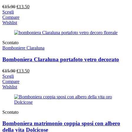
Il
Il
€
15.90
€
13.50
prezzo
prezzo
Scegli
originale
attuale
Compare
era:
è:
Wishlist
€15.90.
€13.50.
Scontato
Bomboniere Claraluna
Bomboniera Claraluna portafoto vetro decorato
Il
Il
€
15.90
€
13.50
prezzo
prezzo
Scegli
originale
attuale
Compare
era:
è:
Wishlist
€15.90.
€13.50.
Scontato
Bomboniera matrimonio coppia sposi con albero
della vita Dolcicose