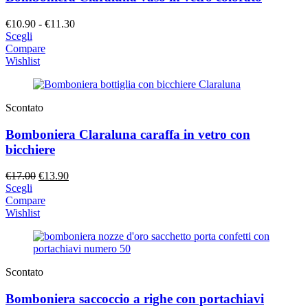
Fascia
€
10.90
-
€
11.30
di
Scegli
prezzo:
Compare
da
Wishlist
€10.90
a
€11.30
Scontato
Bomboniera Claraluna caraffa in vetro con
bicchiere
Il
Il
€
17.00
€
13.90
prezzo
prezzo
Scegli
originale
attuale
Compare
era:
è:
Wishlist
€17.00.
€13.90.
Scontato
Bomboniera saccoccio a righe con portachiavi