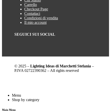
Chi Siamo
Carrello
Checkout Page
Contattaci
Condizioni di vendita
Il mio account
SEGUICI SUI SOCIAL
© 2025 –
Lighting Ideas di Marchetti Stefania
–
P.IVA 02722390362 – All rights reserved
Menu
Shop by category
Main Menu