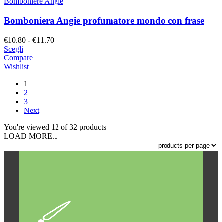
Bomboniere Angie
Bomboniera Angie profumatore mondo con frase
Fascia
€
10.80
-
€
11.70
di
Scegli
prezzo:
Compare
da
Wishlist
€10.80
1
a
2
€11.70
3
Next
You're viewed 12 of 32 products
LOAD MORE...