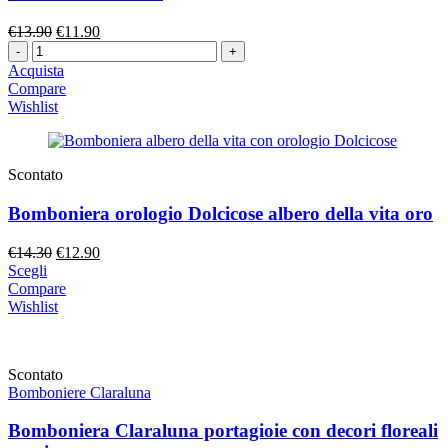
Il
Il
€
13.90
€
11.90
Quantità
prezzo
prezzo
originale
attuale
Acquista
era:
è:
Compare
€13.90.
€11.90.
Wishlist
Scontato
Bomboniera orologio Dolcicose albero della vita oro
Il
Il
€
14.30
€
12.90
prezzo
prezzo
Scegli
originale
attuale
Compare
era:
è:
Wishlist
€14.30.
€12.90.
Scontato
Bomboniere Claraluna
Bomboniera Claraluna portagioie con decori floreali