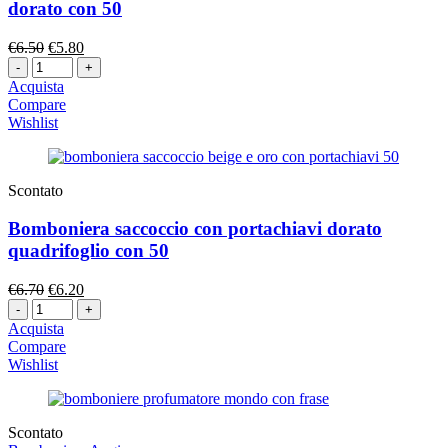
dorato con 50
Il
Il
€
6.50
€
5.80
Quantità
prezzo
prezzo
originale
attuale
Acquista
era:
è:
Compare
€6.50.
€5.80.
Wishlist
Scontato
Bomboniera saccoccio con portachiavi dorato
quadrifoglio con 50
Il
Il
€
6.70
€
6.20
Quantità
prezzo
prezzo
originale
attuale
Acquista
era:
è:
Compare
€6.70.
€6.20.
Wishlist
Scontato