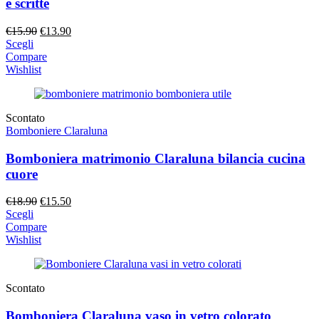
e scritte
Il
Il
€
15.90
€
13.90
prezzo
prezzo
Scegli
originale
attuale
Compare
era:
è:
Wishlist
€15.90.
€13.90.
Scontato
Bomboniere Claraluna
Bomboniera matrimonio Claraluna bilancia cucina
cuore
Il
Il
€
18.90
€
15.50
prezzo
prezzo
Scegli
originale
attuale
Compare
era:
è:
Wishlist
€18.90.
€15.50.
Scontato
Bomboniera Claraluna vaso in vetro colorato