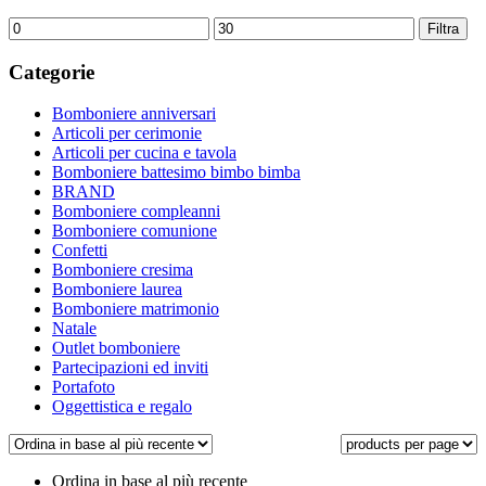
Prezzo
Prezzo
Filtra
Min
Max
Categorie
Bomboniere anniversari
Articoli per cerimonie
Articoli per cucina e tavola
Bomboniere battesimo bimbo bimba
BRAND
Bomboniere compleanni
Bomboniere comunione
Confetti
Bomboniere cresima
Bomboniere laurea
Bomboniere matrimonio
Natale
Outlet bomboniere
Partecipazioni ed inviti
Portafoto
Oggettistica e regalo
Ordina in base al più recente