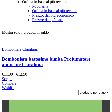
Ordina in base al più recente
Popolarità
Ordina in base al più recente
Prezzo: dal più economico
Prezzo: dal più caro
Mostra solo i prodotti in saldo
Bomboniere Claraluna
Bomboniera battesimo bimba Profumatore
ambiente Claraluna
Fascia
€
11.30
-
€
12.50
di
Scegli
prezzo:
Compare
da
Wishlist
€11.30
a
€12.50