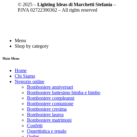
© 2025 –
Lighting Ideas di Marchetti Stefania
–
P.IVA 02722390362 – All rights reserved
Menu
Shop by category
Main Menu
Home
Chi Siamo
Negozio online
Bomboniere anniversari
Bomboniere battesimo bimba e bimbo
Bomboniere compleanni
Bomboniere comunione
Bomboniere cresima
Bomboniere laurea
Bomboniere matrimoni
Confetti
Oggettistica e regalo
Outlet