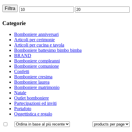
Filtra
Prezzo
Prezzo
Min
Max
Categorie
Bomboniere anniversari
Articoli per cerimonie
Articoli per cucina e tavola
Bomboniere battesimo bimbo bimba
BRAND
Bomboniere compleanni
Bomboniere comunione
Confetti
Bomboniere cresima
Bomboniere laurea
Bomboniere matrimonio
Natale
Outlet bomboniere
Partecipazioni ed inviti
Portafoto
Oggettistica e regalo