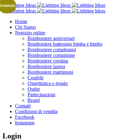
Scontato
Home
Chi Siamo
Negozio online
Bomboniere anniversari
Bomboniere battesimo bimba e bimbo
Bomboniere compleanni
Bomboniere comunione
Bomboniere cresima
Bomboniere laurea
Bomboniere matrimoni
Confetti
Oggettistica e regalo
Outlet
Partecipazioni
Brand
Contatti
Condizioni di vendita
Facebook
Instagram
Login