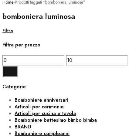
Home
›
Prodotti taggati “bomboniera luminosa”
bomboniera luminosa
Filtro
Filtra per prezzo
Prezzo
Prezzo
Min
Max
Filtra
Categorie
Bomboniere anniversari
Articoli per cerimonie
Articoli per cucina e tavola
Bomboniere battesimo bimbo bimba
BRAND
Bomboniere compleanni