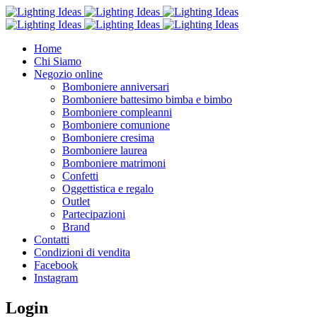
Home
Chi Siamo
Negozio online
Bomboniere anniversari
Bomboniere battesimo bimba e bimbo
Bomboniere compleanni
Bomboniere comunione
Bomboniere cresima
Bomboniere laurea
Bomboniere matrimoni
Confetti
Oggettistica e regalo
Outlet
Partecipazioni
Brand
Contatti
Condizioni di vendita
Facebook
Instagram
Login