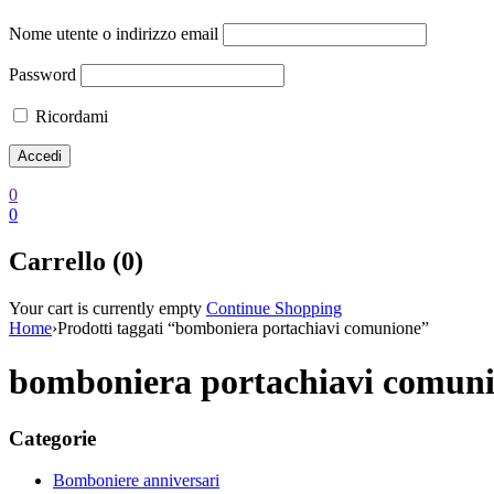
Nome utente o indirizzo email
Password
Ricordami
0
0
Carrello (0)
Your cart is currently empty
Continue Shopping
Home
›
Prodotti taggati “bomboniera portachiavi comunione”
bomboniera portachiavi comun
Categorie
Bomboniere anniversari