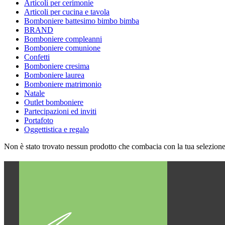
Articoli per cerimonie
Articoli per cucina e tavola
Bomboniere battesimo bimbo bimba
BRAND
Bomboniere compleanni
Bomboniere comunione
Confetti
Bomboniere cresima
Bomboniere laurea
Bomboniere matrimonio
Natale
Outlet bomboniere
Partecipazioni ed inviti
Portafoto
Oggettistica e regalo
Non è stato trovato nessun prodotto che combacia con la tua selezione