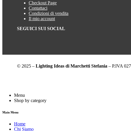
Checkout Page
Contattaci
Condizioni di vendita
Il mio account
SEGUICI SUI SOCIAL
© 2025 –
Lighting Ideas di Marchetti Stefania
– P.IVA 0272
Menu
Shop by category
Main Menu
Home
Chi Siamo