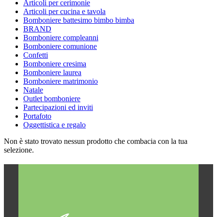
Articoli per cerimonie
Articoli per cucina e tavola
Bomboniere battesimo bimbo bimba
BRAND
Bomboniere compleanni
Bomboniere comunione
Confetti
Bomboniere cresima
Bomboniere laurea
Bomboniere matrimonio
Natale
Outlet bomboniere
Partecipazioni ed inviti
Portafoto
Oggettistica e regalo
Non è stato trovato nessun prodotto che combacia con la tua
selezione.