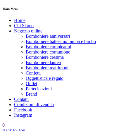
Main Menu
Home
Chi Siamo
Negozio online
Bomboniere anniversari
Bomboniere battesimo bimba e bimbo
Bomboniere compleanni
Bomboniere comunione
Bomboniere cresima
Bomboniere laurea
Bomboniere matrimoni
Confetti
Oggettistica e regalo
Outlet
Partecipazioni
Brand
Contatti
Condizioni di vendita
Facebook
Instagram
0
Back to Top