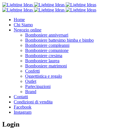
Home
Chi Siamo
Negozio online
Bomboniere anniversari
Bomboniere battesimo bimba e bimbo
Bomboniere compleanni
Bomboniere comunione
Bomboniere cresima
Bomboniere laurea
Bomboniere matrimoni
Confetti
Oggettistica e regalo
Outlet
Partecipazioni
Brand
Contatti
Condizioni di vendita
Facebook
Instagram
Login