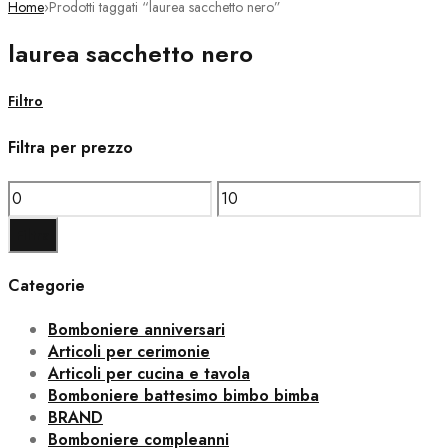
Home
›
Prodotti taggati “laurea sacchetto nero”
laurea sacchetto nero
Filtro
Filtra per prezzo
Prezzo
Prezzo
Min
Max
Filtra
Categorie
Bomboniere anniversari
Articoli per cerimonie
Articoli per cucina e tavola
Bomboniere battesimo bimbo bimba
BRAND
Bomboniere compleanni