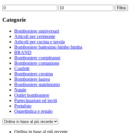
Prezzo
Prezzo
Filtra
Min
Max
Categorie
Bomboniere anniversari
Articoli per cerimonie
Articoli per cucina e tavola
Bomboniere battesimo bimbo bimba
BRAND
Bomboniere compleanni
Bomboniere comunione
Confetti
Bomboniere cresima
Bomboniere laurea
Bomboniere matrimonio
Natale
Outlet bomboniere
Partecipazioni ed inviti
Portafoto
Oggettistica e regalo
Ordina in base al più recente