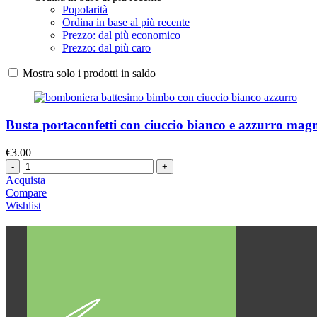
Popolarità
Ordina in base al più recente
Prezzo: dal più economico
Prezzo: dal più caro
Mostra solo i prodotti in saldo
Busta portaconfetti con ciuccio bianco e azzurro mag
€
3.00
Quantità
Acquista
Compare
Wishlist