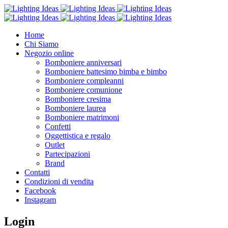
Home
Chi Siamo
Negozio online
Bomboniere anniversari
Bomboniere battesimo bimba e bimbo
Bomboniere compleanni
Bomboniere comunione
Bomboniere cresima
Bomboniere laurea
Bomboniere matrimoni
Confetti
Oggettistica e regalo
Outlet
Partecipazioni
Brand
Contatti
Condizioni di vendita
Facebook
Instagram
Login