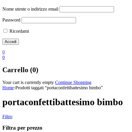
Nome utente o indirizzo email
Password
Ricordami
0
0
Carrello (0)
Your cart is currently empty
Continue Shopping
Home
›
Prodotti taggati “portaconfettibattesimo bimbo”
portaconfettibattesimo bimbo
Filtro
Filtra per prezzo